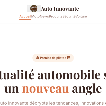
Auto Innovante
Accueil
Moto
News
Produits
Sécurité
Voiture
🎤 Paroles de pilotes 🏁
tualité automobile
un
nouveau
angle
uto Innovante décrypte les tendances, innovations 