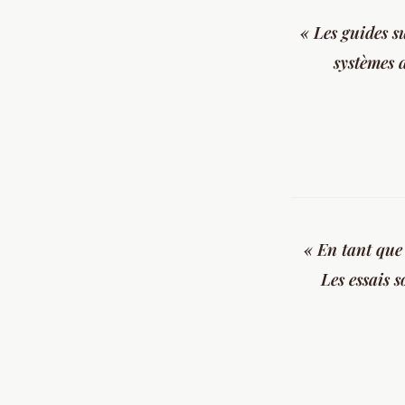
« Les guides s
systèmes d
« En tant que
Les essais s