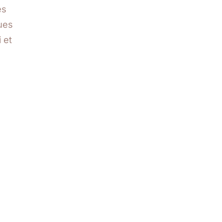
es
ques
 et