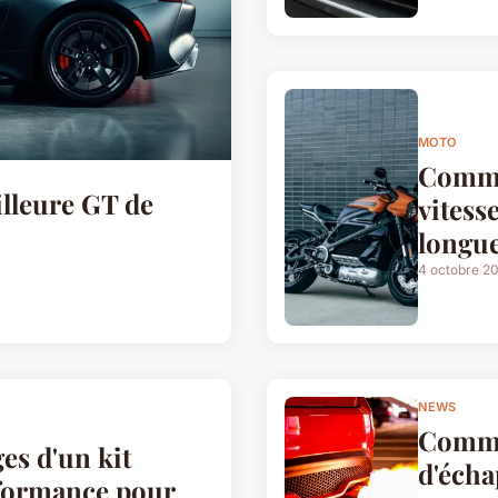
MOTO
Commen
illeure GT de
vitess
longue
4 octobre 2
NEWS
Comme
es d'un kit
d'écha
rformance pour