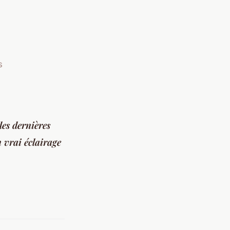
s
es dernières
n vrai éclairage