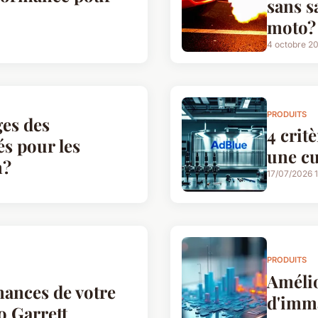
sans s
moto?
4 octobre 2
PRODUITS
ges des
4 crit
s pour les
une cu
n?
17/07/2026 
PRODUITS
Amélio
mances de votre
d'imma
o Garrett