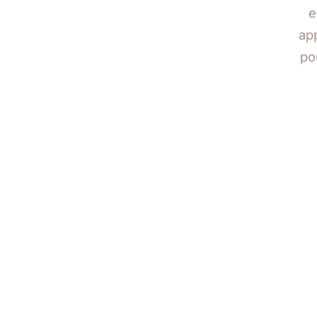
e
app
po