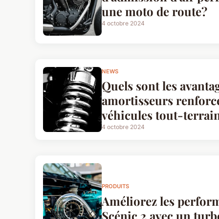
une moto de route?
4 octobre 2024
NEWS
Quels sont les avanta
amortisseurs renforcé
véhicules tout-terrai
4 octobre 2024
PRODUITS
Améliorez les perfor
Scénic 2 avec un turb