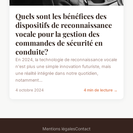
Quels sont les bénéfices des
dispositifs de reconnaissance
vocale pour la gestion des
commandes de sécurité en
conduite?
En 2024, la technologie de reconnaissance vocale
n'est plus une simple innovation futuriste, mais
une réalité intégrée dans notre quotidien,
notamment...
4 octobre 2024
4 min de lecture →
Mentions légales
Contact