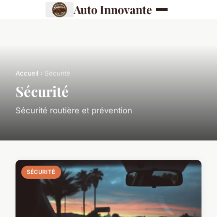
Auto Innovante
Accueil
› Sécurité
Sécurité
Sécurité routière et prévention
SÉCURITÉ