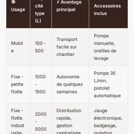
🎯
⚡ Avantage
cité
Accessoires
Usage
principal
type
inclus
(L)
Pompe
Transport
Mobil
100 -
manuelle,
facile sur
e
500
oreilles de
chantier
levage
Pompe 35
Fixe -
1000
Autonomie
L/min,
petite
-
de quelques
pistolet
flotte
1500
semaines
automatique
Fixe -
Distribution
Jauge
2000
flotte
rapide,
électronique,
-
indust
gestion
badgeage,
5000
rielle
centralisée
isolation